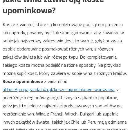
upominkowe
?
Kosze z winami, które są kompletowane pod kątem prezentu
lub nagrody, powinny być tak skonfigurowane, aby zawierać w
sobie jak najszerszy zakres win. Jest to ważne, gdyż pozwala
osobie obdarowane posmakować różnych win, z różnych
zakątków świata lub win różnego typu. Do kompletowania
takiego kosza można podejść na różne sposoby. Na przykład
można kupić kosz, który zawiera w sobie wina z różnych krajów.
Kosze upominkowe
z winami od
https://propaganda24h.pl/kosze-upominkowe-warszawa
, z
przeróżnych regionów geograficznych są bardzo popularne,
gdyż jest to jeden z najbardziej podstawowych sposobów na
rozróżnianie win. Wina z Francji, Włoch, Bułgarii lub zupełnie
innych zakątków świata, takich jak Chile lub Peru mają odmienne
smaki. Wiąże się to z innymi tradycjami oraz przyzwyczajeniami