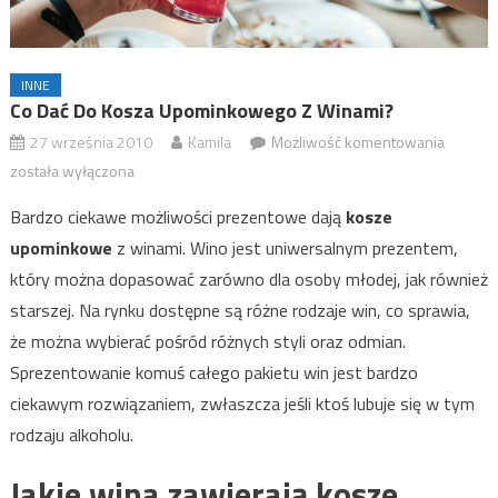
INNE
Co Dać Do Kosza Upominkowego Z Winami?
27 września 2010
Kamila
Możliwość komentowania
Co dać 
kosza
została wyłączona
upomin
Bardzo ciekawe możliwości prezentowe dają
kosze
z winam
upominkowe
z winami. Wino jest uniwersalnym prezentem,
który można dopasować zarówno dla osoby młodej, jak również
starszej. Na rynku dostępne są różne rodzaje win, co sprawia,
że można wybierać pośród różnych styli oraz odmian.
Sprezentowanie komuś całego pakietu win jest bardzo
ciekawym rozwiązaniem, zwłaszcza jeśli ktoś lubuje się w tym
rodzaju alkoholu.
Jakie wina zawierają
kosze