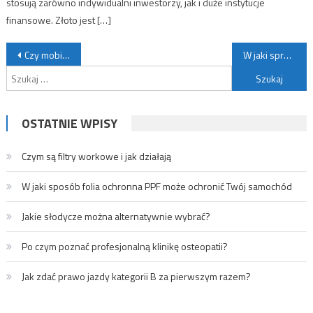
stosują zarówno indywidualni inwestorzy, jak i duże instytucje
finansowe. Złoto jest […]
Nawigacja wpisu
Czy mobilny bar jest atrakcyjny?
W jaki sprzęt zaintestować?
Szukaj:
OSTATNIE WPISY
Czym są filtry workowe i jak działają
W jaki sposób folia ochronna PPF może ochronić Twój samochód
Jakie słodycze można alternatywnie wybrać?
Po czym poznać profesjonalną klinikę osteopatii?
Jak zdać prawo jazdy kategorii B za pierwszym razem?