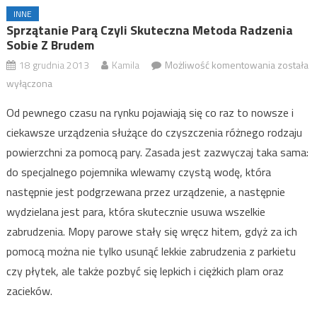
INNE
Sprzątanie Parą Czyli Skuteczna Metoda Radzenia
Sobie Z Brudem
18 grudnia 2013
Kamila
Możliwość komentowania
Sprzątan
została
parą czyli
wyłączona
skuteczn
Od pewnego czasu na rynku pojawiają się co raz to nowsze i
metoda
ciekawsze urządzenia służące do czyszczenia różnego rodzaju
radzenia
powierzchni za pomocą pary. Zasada jest zazwyczaj taka sama:
sobie z
do specjalnego pojemnika wlewamy czystą wodę, która
brudem
następnie jest podgrzewana przez urządzenie, a następnie
wydzielana jest para, która skutecznie usuwa wszelkie
zabrudzenia. Mopy parowe stały się wręcz hitem, gdyż za ich
pomocą można nie tylko usunąć lekkie zabrudzenia z parkietu
czy płytek, ale także pozbyć się lepkich i ciężkich plam oraz
zacieków.