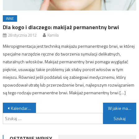
INNE
Dla kogo i dlaczego: makijaż permanentny brwi
28 stycznia 2012
Kamila
Mikropigmentacja jest techniką makijażu permanentnego brwi, w której
specjalne narzędzie ręczne do tworzenia symulacji delikatnych,
naturalnych włosków. Makijaż permanentny brwi pomaga wyglądać
pięknie, usuwając takie problemy jak słaby porost włosów w tym
miejscu. Również jeśli poddałaś się zabiegowi medycznemu, który
spowodował utratę lub przerzedzenie brwi, najlepszym rozwiązaniem
są tego rodzaju permanentne brwi. Makijaż permanentny brwi […]
Nawigacja wpisu
Kalendarz do zadań specjalnych
W jakie materace warto inwestować?
Szukaj:
OSTATNIE WPISY