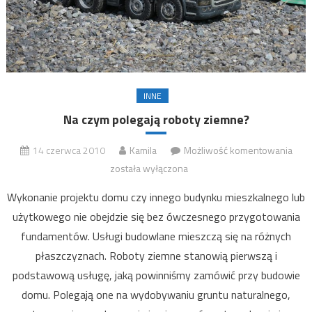
INNE
Na czym polegają roboty ziemne?
14 czerwca 2010
Kamila
Możliwość komentowania
Na 
pole
została wyłączona
rob
Wykonanie projektu domu czy innego budynku mieszkalnego lub
zie
użytkowego nie obejdzie się bez ówczesnego przygotowania
fundamentów. Usługi budowlane mieszczą się na różnych
płaszczyznach. Roboty ziemne stanowią pierwszą i
podstawową usługę, jaką powinniśmy zamówić przy budowie
domu. Polegają one na wydobywaniu gruntu naturalnego,